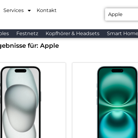
Services
Kontakt
bles
Festnetz
Kopfhörer & Headsets
Smart Hom
ebnisse für:
Apple