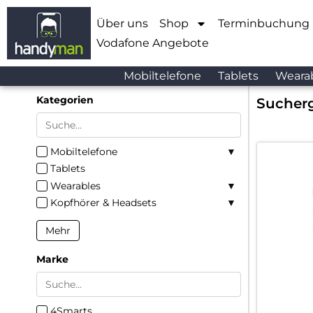
Über uns
Shop
Terminbuchung
Vodafone Angebote
Mobiltelefone
Tablets
Weara
Kategorien
Sucherg
Mobiltelefone
Tablets
Wearables
Kopfhörer & Headsets
Mehr
Marke
4Smarts