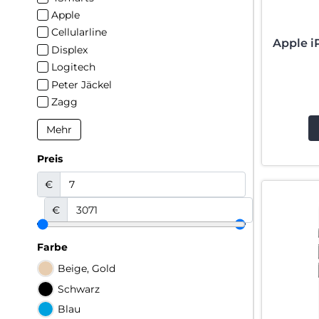
Apple
Cellularline
Apple i
Displex
Logitech
Peter Jäckel
Zagg
Mehr
Preis
€
€
Farbe
Beige, Gold
Schwarz
Blau