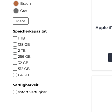
Braun
Grau
Mehr
Apple i
Speicherkapazität
1 TB
128 GB
2 TB
256 GB
32 GB
512 GB
64 GB
Verfügbarkeit
sofort verfügbar