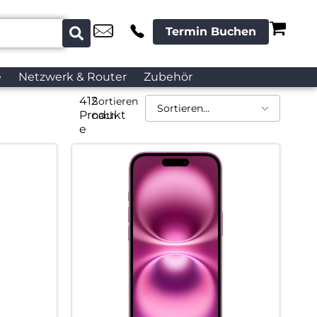
Termin Buchen
e
Netzwerk & Router
Zubehör
412
Sortieren
Produkt
nach
e