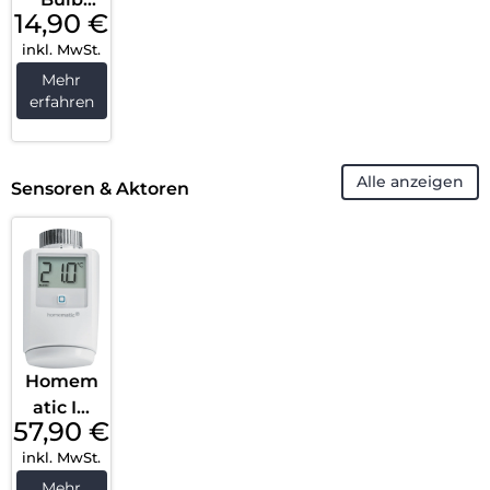
14,90
€
Weiß
inkl. MwSt.
Mehr
erfahren
Alle anzeigen
Sensoren & Aktoren
Homem
atic IP
57,90
€
Heizkör
inkl. MwSt.
perther
mostat
Mehr