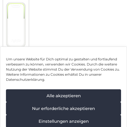
FRITZ!
Smart
Um unsere Website für Dich optimal zu gestalten und fortlaufend
92,90
€
verbessern zu können, verwenden wir Cookies. Durch die weitere
Energy
Nutzung der Website stimmst Du der Verwendung von Cookies zu.
inkl. MwSt.
250
Weitere Informationen zu Cookies erhältst Du in unserer
Weiß
Mehr
Datenschutzerklärung.
erfahren
Alle akzeptieren
Können wir Dir behilflich sein?
Impressum
Nur erforderliche akzeptieren
AGB
Einstellungen anzeigen