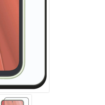
Cover Schutzfolien den gesam
Kratzer-resistent:
Dank der Oberflächenhärte von
Kratzern, z.B. durch Schlüssel
Aufprallschutz:
Das Panzerglas schützt das Di
einem Aufprall oder Stoß. Kom
Schmutzabweisend:
Das High-Tech Anti-Fingerpri
Displayschutzfolie und eine op