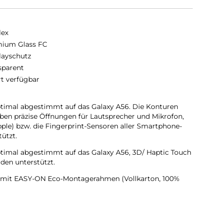
lex
ium Glass FC
layschutz
sparent
rt verfügbar
timal abgestimmt auf das Galaxy A56. Die Konturen
aben präzise Öffnungen für Lautsprecher und Mikrofon,
ple) bzw. die Fingerprint-Sensoren aller Smartphone-
ützt.
timal abgestimmt auf das Galaxy A56, 3D/ Haptic Touch
den unterstützt.
e mit EASY-ON Eco-Montagerahmen (Vollkarton, 100%
ie optimale Bedienbarkeit decken die Displex 3D/Full