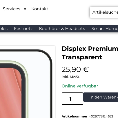
Services
Kontakt
bles
Festnetz
Kopfhörer & Headsets
Smart Hom
Displex Premium
Transparent
25,90
€
inkl. MwSt.
Online verfügbar
In den Waren
Artikelnummer
4028778124632