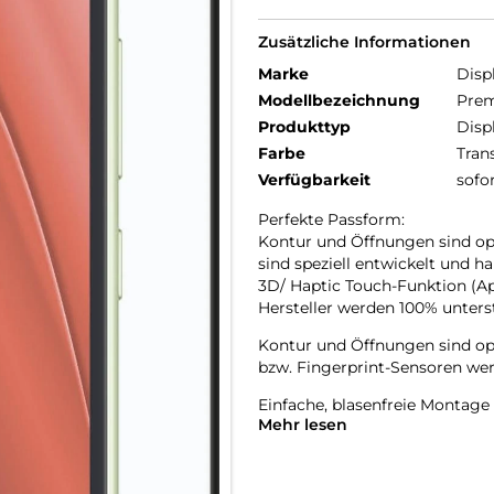
Zusätzliche Informationen
Marke
Disp
Modellbezeichnung
Prem
Produkttyp
Disp
Farbe
Tran
Verfügbarkeit
sofo
Perfekte Passform:
Kontur und Öffnungen sind op
sind speziell entwickelt und h
3D/ Haptic Touch-Funktion (Ap
Hersteller werden 100% unterst
Kontur und Öffnungen sind op
bzw. Fingerprint-Sensoren wer
Einfache, blasenfreie Montag
Mehr lesen
recyclebar).
Maximale Displayabdeckung:
Für mehr Schutz rundum und d