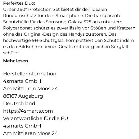
Perfektes Duo:
Unser 360° Protection Set bietet dir den idealen
Rundumschutz für dein Smartphone: Die transparente
Schutzhülle für das Samsung Galaxy S25 aus robustem
Polycarbonat schützt es zuverlässig vor Stößen und Kratzern
ohne das Original-Design des Handys zu stören. Das
hochwertige 9H-Schutzglas, komplettiert den Schutz indem
es den Bildschirm deines Geräts mit der gleichen Sorgfalt
schützt.
Mehr lesen
Unbeeinträchtigte Bedienung:
Die Schutzhülle und das mitgelieferte 9H-Schutzglas bieten
Herstellerinformation
optimalen Schutz für dein Gerät, ohne die Bedienbarkeit
4smarts GmbH
einzuschränken. Während die Hülle es vor Stößen und
Kratzern bewahrt, schützt das Schutzglas das Display, ohne
Am Mittleren Moos 24
die Touchscreen-Funktionalität zu beeinträchtigen. Erlebe
86167 Augsburg
uneingeschränkte Nutzung und maximalen Schutz in einem
Deutschland
Produkt.
https://4smarts.com
Transparente Eleganz:
Verantwortliche für die EU
Entdecke den Vorteil von Schutz und Ästhetik mit unserer
4smarts GmbH
Hülle. Die Transparenz der Hülle erhält das ursprüngliche
Am Mittleren Moos 24
Design deines Geräts und ermöglicht es, die Farbe und die