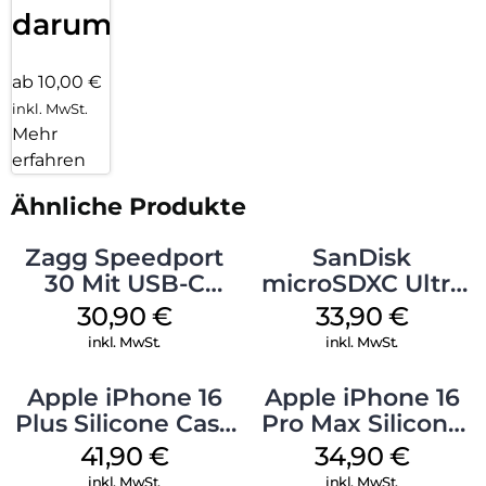
darum!
ab 10,00 €
inkl. MwSt.
Mehr
erfahren
Ähnliche Produkte
Zagg Speedport
SanDisk
30 Mit USB-C
microSDXC Ultra
Kabel Weiß
128 GB + Adapter
30,90
€
33,90
€
Mobile
inkl. MwSt.
inkl. MwSt.
Apple iPhone 16
Apple iPhone 16
Plus Silicone Case
Pro Max Silicone
MagSafe Stone
Case MagSafe
41,90
€
34,90
€
Gray
Denim
inkl. MwSt.
inkl. MwSt.