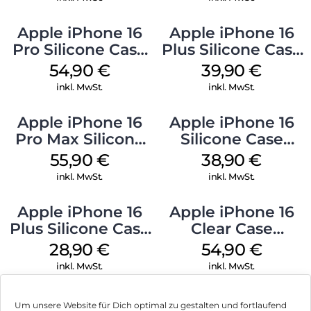
Apple iPhone 16
Apple iPhone 16
Pro Silicone Case
Plus Silicone Case
MagSafe Black
MagSafe Plum
54,90
€
39,90
€
inkl. MwSt.
inkl. MwSt.
Apple iPhone 16
Apple iPhone 16
Pro Max Silicone
Silicone Case
Case MagSafe
MagSafe
55,90
€
38,90
€
Stone Gray
Ultramarine
inkl. MwSt.
inkl. MwSt.
Apple iPhone 16
Apple iPhone 16
Plus Silicone Case
Clear Case
MagSafe Black
MagSafe
28,90
€
54,90
€
Transparent
inkl. MwSt.
inkl. MwSt.
Um unsere Website für Dich optimal zu gestalten und fortlaufend