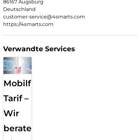
86167 Augsburg
Feinheiten deines Geräts voll zur Geltung zu bringen.
Deutschland
customer-service@4smarts.com
https://4smarts.com
Verwandte Services
Mobilfunk
Tarif –
Wir
beraten