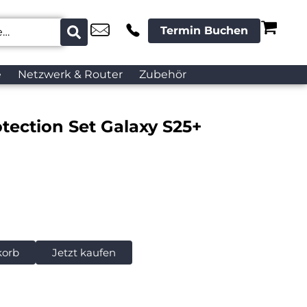
Termin Buchen
e
Netzwerk & Router
Zubehör
tection Set Galaxy S25+
korb
Jetzt kaufen