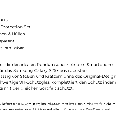
arts
 Protection Set
hen & Hüllen
sparent
rt verfügbar
tet dir den idealen Rundumschutz für dein Smartphone:
 für das Samsung Galaxy S25+ aus robustem
lässig vor Stößen und Kratzern ohne das Original-Design
chwertige 9H-Schutzglas, komplettiert den Schutz indem
s mit der gleichen Sorgfalt schützt.
lieferte 9H-Schutzglas bieten optimalen Schutz für dein
 einzuschränken. Während die Hülle es vor Stößen und
 Schutzglas das Display, ohne die Touchscreen-
tigen. Erlebe uneingeschränkte Nutzung und maximalen