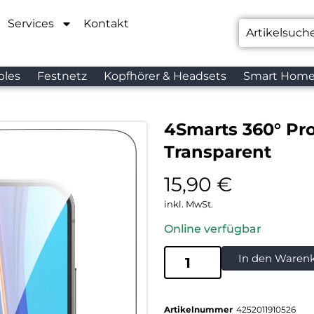
Services
Kontakt
bles
Festnetz
Kopfhörer & Headsets
Smart Hom
4Smarts 360° Pro
Transparent
15,90
€
inkl. MwSt.
Online verfügbar
In den Waren
Artikelnummer
4252011910526