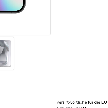
Transparente Eleganz:
Entdecke den Vorteil von Schut
Hülle erhält das ursprüngliche
die Feinheiten deines Geräts v
Verantwortliche für die EU