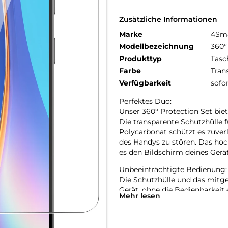
Zusätzliche Informationen
Marke
4Sm
Modellbezeichnung
360°
Produkttyp
Tasc
Farbe
Tran
Verfügbarkeit
sofo
Perfektes Duo:
Unser 360° Protection Set bie
Die transparente Schutzhülle
Polycarbonat schützt es zuver
des Handys zu stören. Das ho
es den Bildschirm deines Gerät
Unbeeinträchtigte Bedienung:
Die Schutzhülle und das mitge
Gerät, ohne die Bedienbarkeit
Mehr lesen
Kratzern bewahrt, schützt das
Funktionalität zu beeinträch
Schutz in einem Produkt.