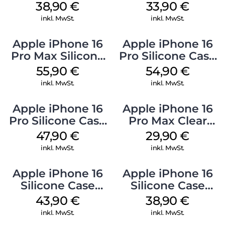
MagSafe Denim
MagSafe Lake
38,90
€
33,90
€
Green
inkl. MwSt.
inkl. MwSt.
Apple iPhone 16
Apple iPhone 16
Pro Max Silicone
Pro Silicone Case
Case MagSafe
MagSafe Black
55,90
€
54,90
€
Stone Gray
inkl. MwSt.
inkl. MwSt.
Apple iPhone 16
Apple iPhone 16
Pro Silicone Case
Pro Max Clear
MagSafe Denim
Case MagSafe
47,90
€
29,90
€
Transparent
inkl. MwSt.
inkl. MwSt.
Apple iPhone 16
Apple iPhone 16
Silicone Case
Silicone Case
MagSafe Plum
MagSafe
43,90
€
38,90
€
Ultramarine
inkl. MwSt.
inkl. MwSt.