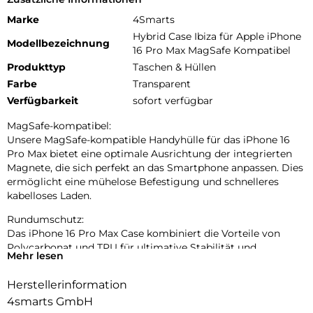
Marke
4Smarts
Hybrid Case Ibiza für Apple iPhone
Modellbezeichnung
16 Pro Max MagSafe Kompatibel
Produkttyp
Taschen & Hüllen
Farbe
Transparent
Verfügbarkeit
sofort verfügbar
MagSafe-kompatibel:
Unsere MagSafe-kompatible Handyhülle für das iPhone 16
Pro Max bietet eine optimale Ausrichtung der integrierten
Magnete, die sich perfekt an das Smartphone anpassen. Dies
ermöglicht eine mühelose Befestigung und schnelleres
kabelloses Laden.
Rundumschutz:
Das iPhone 16 Pro Max Case kombiniert die Vorteile von
Polycarbonat und TPU für ultimative Stabilität und
Mehr lesen
Stoßdämpfung. Das Polycarbonat verleiht der Hülle eine
robuste Struktur und schützt vor Kratzern und Abnutzung,
Herstellerinformation
während das TPU die Fähigkeit besitzt, Stöße effektiv zu
4smarts GmbH
absorbieren und das Handy vor versehentlichen Stürzen zu