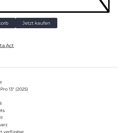
korb
Jetzt kaufen
ta Act
e
Pro 13" (2025)
B
ets
ll
arz
rt verfügbar