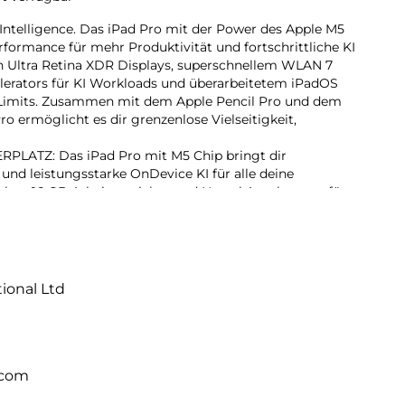
 Intelligence. Das iPad Pro mit der Power des Apple M5
erformance für mehr Produktivität und fortschrittliche KI
n Ultra Retina XDR Displays, superschnellem WLAN 7
lerators für KI Workloads und überarbeitetem iPadOS
ne Limits. Zusammen mit dem Apple Pencil Pro und dem
o ermöglicht es dir grenzenlose Vielseitigkeit,
ATZ: Das iPad Pro mit M5 Chip bringt dir
und leistungsstarke OnDevice KI für alle deine
cher, 16 GB Arbeitsspeicher und Neural Accelerators für
ten Level.
rledige mehr dank iPadOS 26 mit Liquid Glass Design
ndern. Das intuitive und flexible Fenstersystem lässt dich
en und verwalten wie nie zuvor.
lligence ist dein persönliches Intelligenz System. Es
tional Ltd
ich auszudrücken und Dinge einfacher zu erledigen – mit
bei jedem Schritt.
 Das fortschrittlichste Display der Welt mit extremer
, ProMotion, großem P3 Farbraum und True Tone.
lle Lichtverhältnisse ist für die Konfigurationen mit 1
.com