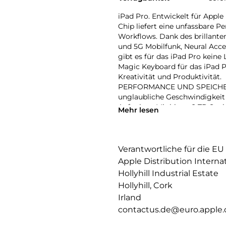
iPad Pro. Entwickelt für Apple
Chip liefert eine unfassbare P
Workflows. Dank des brillante
und 5G Mobilfunk, Neural Acce
gibt es für das iPad Pro kei
Magic Keyboard für das iPad Pr
Kreativität und Produktivität.
PERFORMANCE UND SPEICHERPL
unglaubliche Geschwindigkeit 
Aufgaben. Mit bis zu 2 TB Spei
Mehr lesen
KI Performance auf dem nächs
IPADOS: Nutze Pro Apps und e
und Fähigkeiten, die alles verä
Workflows steuern, organisier
Verantwortliche für die EU
APPLE INTELLIGENCE: Apple Inte
Apple Distribution Interna
hilft dir, zu kommunizieren, d
Hollyhill Industrial Estate
bahnbrechendem Datenschutz 
Hollyhill, Cork
13″ ULTRA RETINA XDR DISPLAY:
Irland
Helligkeit, präzisem Kontrast
Nanotexturglas für anspruchsvo
contactus.de@euro.apple
TB und 2 TB erhältlich.