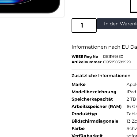
In den Waren
Informationen nach EU Da
WEEE Reg No
DE11169330
Artikelnummer
0195950399929
Zusätzliche Informationen
Marke
Appl
Modellbezeichnung
iPad 
Speicherkapazität
2 TB
Arbeitsspeicher (RAM)
16 G
Produkttyp
Tabl
Bildschirmdiagonale
13 Zo
Farbe
Schw
Verfügbarkeit
sofo