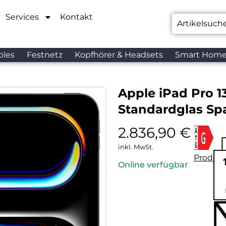
Services
Kontakt
bles
Festnetz
Kopfhörer & Headsets
Smart Hom
Apple iPad Pro 13
Standardglas Sp
2.836,90
€
inkl. MwSt.
Produkt
Online verfügbar