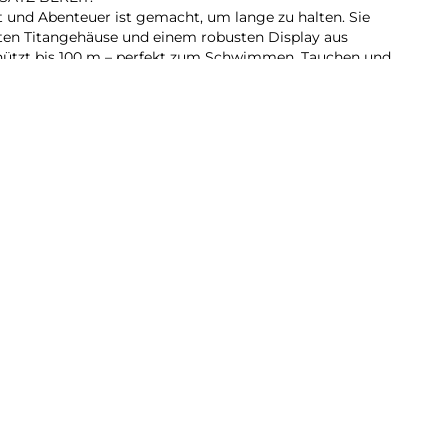
t und Abenteuer ist gemacht, um lange zu halten. Sie
en Titangehäuse und einem robusten Display aus
chützt bis 100 m – perfekt zum Schwimmen, Tauchen und
schwindigkeiten.
.
 Display gibt mehr Licht bei schrägen Blickwinkeln ab.
 besser zu lesen.3 Und du kannst es sogar als
ERE TAGE.
er Nutzung und bis zu 72 Stunden im Stromsparmodus.
chgehenden GPS Abfragen und Herzfrequenzmessungen
omsparmodus.
KOUT-BEGLEITUNG.
, Pacer, Herzfrequenz-Zonen, eigenen Trainings,
astung hast du alles, was du beim Laufen, Schwimmen,
chst.
du schwer gestürzt bist oder einen Autounfall hattest.
kein Netz oder WLAN hast, kannst du mit der integrierten