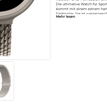
Die ultimative Watch für Spor
kommt mit einem extrem hart
Saphirglas. Sie ist wasserges
Mehr lesen
für Wassersport mit hohen Ge
HELLES, BRILLANTES DISPLAY
Das große und fortschrittliche
Dadurch ist es noch heller und
Taschenlampe benutzen.
BATTERIELAUFZEIT FÜR MEHR
Bis zu 42 Stunden bei normal
Tracke ein Training mit dur
für bis zu 20 Stunden im Str
ULTIMATIVE LAUF- und WOR
Mit präzisem DualFrequenz GPS
Laufleistung und Trainingsbel
Radfahren und Trainieren brau
SICHERHEITSFEATURES.
Die Ultra 3 kann erkennen, ob 
Wenn du Hilfe brauchst, aber 