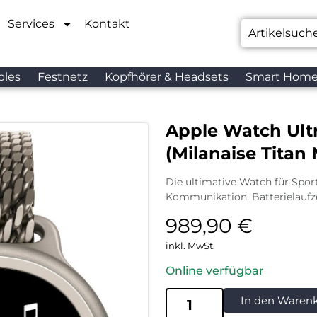
Services
Kontakt
bles
Festnetz
Kopfhörer & Headsets
Smart Hom
Apple Watch Ultr
(Milanaise Titan
Die ultimative Watch für Sport
Kommunikation, Batterielaufze
989,90
€
inkl. MwSt.
Online verfügbar
In den Waren