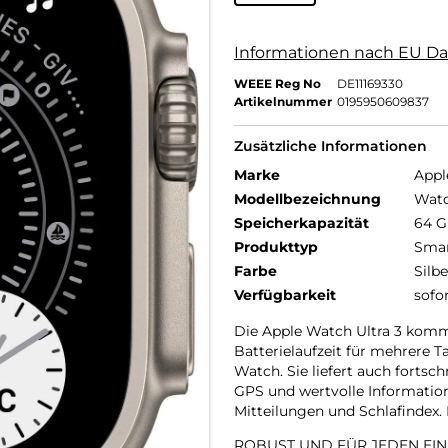
Informationen nach EU Da
WEEE Reg No
DE11169330
Artikelnummer
0195950609837
Zusätzliche Informationen
Marke
Appl
Modellbezeichnung
Watc
Speicherkapazität
64 
Produkttyp
Smar
Farbe
Silbe
Verfügbarkeit
sofo
Die Apple Watch Ultra 3 kommt
Batterielaufzeit für mehrere 
Watch. Sie liefert auch fortsc
GPS und wertvolle Informatio
Mitteilungen und Schlafindex. 
ROBUST UND FÜR JEDEN EINS