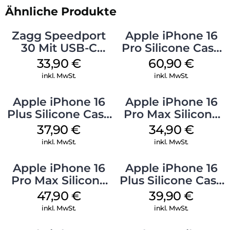
Ähnliche Produkte
Zagg Speedport
Apple iPhone 16
30 Mit USB-C
Pro Silicone Case
Kabel Weiß
MagSafe Stone
33,90
€
60,90
€
Gray
inkl. MwSt.
inkl. MwSt.
Apple iPhone 16
Apple iPhone 16
Plus Silicone Case
Pro Max Silicone
MagSafe Lake
Case MagSafe
37,90
€
34,90
€
Green
Denim
inkl. MwSt.
inkl. MwSt.
Apple iPhone 16
Apple iPhone 16
Pro Max Silicone
Plus Silicone Case
Case MagSafe
MagSafe Plum
47,90
€
39,90
€
Black
inkl. MwSt.
inkl. MwSt.