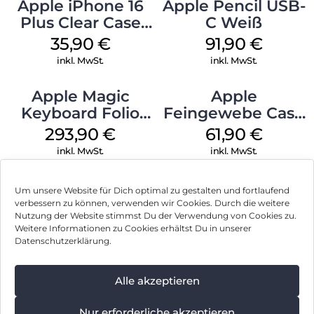
Apple iPhone 16
Apple Pencil USB-
Plus Clear Case
C Weiß
MagSafe
35,90
€
91,90
€
Transparent
inkl. MwSt.
inkl. MwSt.
Apple Magic
Apple
Keyboard Folio
Feingewebe Case
iPad 10.9″ (10.Gen.)
iPhone 15 Pro
293,90
€
61,90
€
Weiß
MagSafe Schwarz
inkl. MwSt.
inkl. MwSt.
Um unsere Website für Dich optimal zu gestalten und fortlaufend
verbessern zu können, verwenden wir Cookies. Durch die weitere
Nutzung der Website stimmst Du der Verwendung von Cookies zu.
Impressum
Weitere Informationen zu Cookies erhältst Du in unserer
Datenschutzerklärung.
AGB
Datenschutz
Alle akzeptieren
Vertrag widerrufen
Nur erforderliche akzeptieren