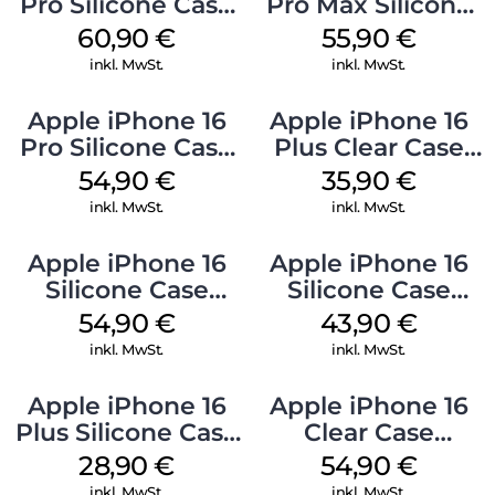
Pro Silicone Case
Pro Max Silicone
MagSafe Stone
Case MagSafe
60,90
€
55,90
€
Gray
Stone Gray
inkl. MwSt.
inkl. MwSt.
Apple iPhone 16
Apple iPhone 16
Pro Silicone Case
Plus Clear Case
MagSafe Black
MagSafe
54,90
€
35,90
€
Transparent
inkl. MwSt.
inkl. MwSt.
Apple iPhone 16
Apple iPhone 16
Silicone Case
Silicone Case
MagSafe Lake
MagSafe Plum
54,90
€
43,90
€
Green
inkl. MwSt.
inkl. MwSt.
Apple iPhone 16
Apple iPhone 16
Plus Silicone Case
Clear Case
MagSafe Black
MagSafe
28,90
€
54,90
€
Transparent
inkl. MwSt.
inkl. MwSt.