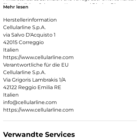
für zusätzlichen Schutz von Kamera und Display. Die
Mehr lesen
antibakterielle Beschichtung und die Verwendung von
Recyclingmaterial machen ICY MAG zu einer sicheren und
Herstellerinformation
verantwortungsvollen Wahl für jeden Tag.
Cellularline S.p.A.
via Salvo D'Acquisto 1
42015 Correggio
Italien
https://www.cellularline.com
Verantwortliche für die EU
Cellularline S.p.A.
Via Grigoris Lambrakis 1/A
42122 Reggio Emilia RE
Italien
info@cellularline.com
https://www.cellularline.com
Verwandte Services