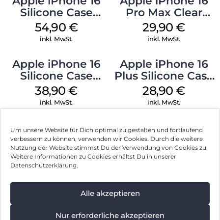
Apple iPhone 16
Apple iPhone 16
Silicone Case
Pro Max Clear
MagSafe Black
Case MagSafe
54,90
€
29,90
€
Transparent
inkl. MwSt.
inkl. MwSt.
Apple iPhone 16
Apple iPhone 16
Silicone Case
Plus Silicone Case
MagSafe
MagSafe Black
38,90
€
28,90
€
Ultramarine
inkl. MwSt.
inkl. MwSt.
Um unsere Website für Dich optimal zu gestalten und fortlaufend
verbessern zu können, verwenden wir Cookies. Durch die weitere
Nutzung der Website stimmst Du der Verwendung von Cookies zu.
Impressum
Weitere Informationen zu Cookies erhältst Du in unserer
Datenschutzerklärung.
AGB
Datenschutz
Alle akzeptieren
Vertrag widerrufen
Nur erforderliche akzeptieren