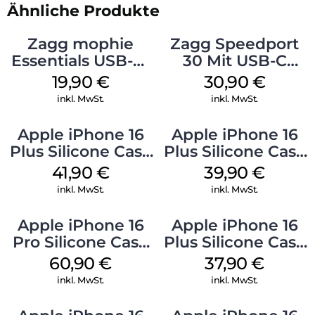
Ähnliche Produkte
Zagg mophie
Zagg Speedport
Essentials USB-C-
30 Mit USB-C
20W Charger PD
Kabel Weiß
19,90
€
30,90
€
Weiß
inkl. MwSt.
inkl. MwSt.
Apple iPhone 16
Apple iPhone 16
Plus Silicone Case
Plus Silicone Case
MagSafe Stone
MagSafe Plum
41,90
€
39,90
€
Gray
inkl. MwSt.
inkl. MwSt.
Apple iPhone 16
Apple iPhone 16
Pro Silicone Case
Plus Silicone Case
MagSafe Stone
MagSafe Lake
60,90
€
37,90
€
Gray
Green
inkl. MwSt.
inkl. MwSt.