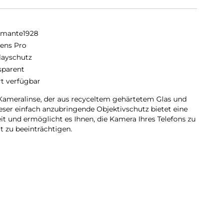
amante1928
lens Pro
layschutz
sparent
rt verfügbar
e Kameralinse, der aus recyceltem gehärtetem Glas und
ieser einfach anzubringende Objektivschutz bietet eine
it und ermöglicht es Ihnen, die Kamera Ihres Telefons zu
t zu beeinträchtigen.