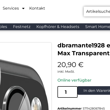
Services
Kontakt
bles
Festnetz
Kopfhörer & Headsets
Smart Hom
dbramante1928 ec
Max Transparent
20,90
€
inkl. MwSt.
Online verfügbar
In den Waren
Artikelnummer
5711428067845