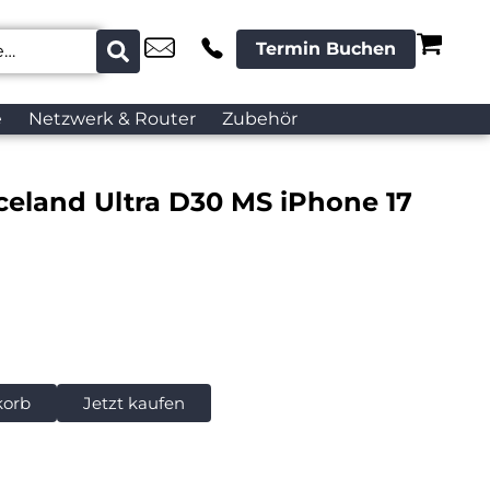
Termin Buchen
e
Netzwerk & Router
Zubehör
celand Ultra D30 MS iPhone 17
korb
Jetzt kaufen