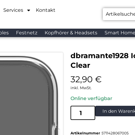
Services
Kontakt
bles
Festnetz
Kopfhörer & Headsets
Smart Hom
dbramante1928 I
Clear
32,90
€
inkl. MwSt.
Online verfügbar
In den Waren
Artikelnummer
5711428067005