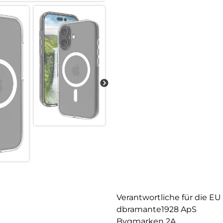
MagSafe-Integration:
Integrierter MagSafe-Magnet, 
Kompatibilität mit MagSafe-Zu
Ständer, der sowohl horizontale
Verantwortliche für die EU
dbramante1928 ApS
Bygmarken 2A