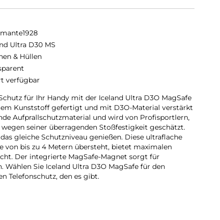
amante1928
and Ultra D30 MS
hen & Hüllen
sparent
rt verfügbar
 Schutz für Ihr Handy mit der Iceland Ultra D3O MagSafe
ltem Kunststoff gefertigt und mit D3O-Material verstärkt
ende Aufprallschutzmaterial und wird von Profisportlern,
 wegen seiner überragenden Stoßfestigkeit geschätzt.
 das gleiche Schutzniveau genießen. Diese ultraflache
he von bis zu 4 Metern übersteht, bietet maximalen
cht. Der integrierte MagSafe-Magnet sorgt für
. Wählen Sie Iceland Ultra D3O MagSafe für den
en Telefonschutz, den es gibt.
3O Zero MATERIAL:
r Zeiten! Iceland Ultra MagSafe D3O ist mit D3O Zero-
-Material) verstärkt, um den dünnsten und