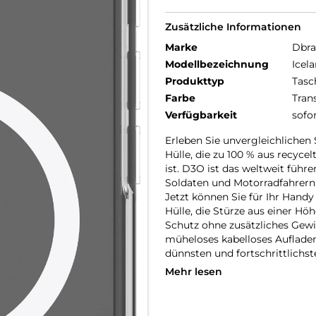
Zusätzliche Informationen
Marke
Dbr
Modellbezeichnung
Icel
Produkttyp
Tasc
Farbe
Tran
Verfügbarkeit
sofo
Erleben Sie unvergleichlichen
Hülle, die zu 100 % aus recyce
ist. D3O ist das weltweit führ
Soldaten und Motorradfahrern
Jetzt können Sie für Ihr Handy
Hülle, die Stürze aus einer Hö
Schutz ohne zusätzliches Gewi
müheloses kabelloses Aufladen
dünnsten und fortschrittlichst
Mehr lesen
ULTIMATE PROTECTION MIT D
Unsere schützendste Hülle alle
Material (99 % recyceltes D3O