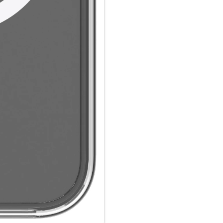
fortschrittlichsten Aufprallsc
Nichts schützt besser als D3O
Aufprallschutz und wird von P
um sie zu schützen – wenn sie
Aufprallschutz:
Das nicht künstliche intelligen
abzubauen und Verletzungen/
Schockabsorption:
Das intelligente, nicht künstli
Ermüdung zu minimieren und 
SIE VERTRAUEN D3O:
D3O produziert den weltbeste
bis zum Außergewöhnlichen: le
Schutz für Motorradfahrer, kl
Abfahrten, zuverlässiger Aufpr
5m Aufprallschutz:
Dieses extrem schlanke Gehäus
maximalen Schutz, ohne dabei 