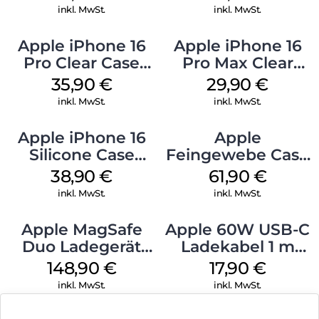
Green
Ultramarine
inkl. MwSt.
inkl. MwSt.
Apple iPhone 16
Apple iPhone 16
Pro Clear Case
Pro Max Clear
MagSafe
Case MagSafe
35,90
€
29,90
€
Transparent
Transparent
inkl. MwSt.
inkl. MwSt.
Apple iPhone 16
Apple
Silicone Case
Feingewebe Case
MagSafe
iPhone 15 Pro
38,90
€
61,90
€
Ultramarine
MagSafe Schwarz
inkl. MwSt.
inkl. MwSt.
Apple MagSafe
Apple 60W USB-C
Duo Ladegerät
Ladekabel 1 m
Weiß
Weiß
148,90
€
17,90
€
inkl. MwSt.
inkl. MwSt.