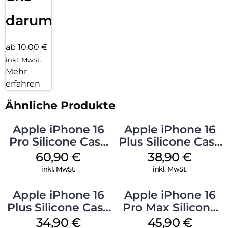
darum!
ab 10,00 €
inkl. MwSt.
Mehr
erfahren
Ähnliche Produkte
Apple iPhone 16
Apple iPhone 16
Pro Silicone Case
Plus Silicone Case
MagSafe Stone
MagSafe Denim
60,90
€
38,90
€
Gray
inkl. MwSt.
inkl. MwSt.
Apple iPhone 16
Apple iPhone 16
Plus Silicone Case
Pro Max Silicone
MagSafe Lake
Case MagSafe
34,90
€
45,90
€