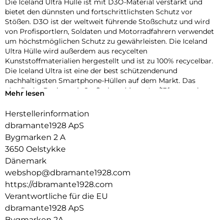
Die Iceland Ultra Hülle ist mit D3O-Material verstärkt und
bietet den dünnsten und fortschrittlichsten Schutz vor
Stößen. D3O ist der weltweit führende Stoßschutz und wird
von Profisportlern, Soldaten und Motorradfahrern verwendet
um höchstmöglichen Schutz zu gewährleisten. Die Iceland
Ultra Hülle wird außerdem aus recycelten
Kunststoffmaterialien hergestellt und ist zu 100% recycelbar.
Die Iceland Ultra ist eine der best schützendenund
nachhaltigsten Smartphone-Hüllen auf dem Markt. Das
ultraflache Design mit Stoßschutz bis zu 4m/13ft garantiert
Mehr lesen
maximalen Schutz ohne zusätzlichen Ballast.
Herstellerinformation
dbramante1928 ApS
Bygmarken 2 A
3650 Oelstykke
Dänemark
webshop@dbramante1928.com
https://dbramante1928.com
Verantwortliche für die EU
dbramante1928 ApS
Bygmarken 2A