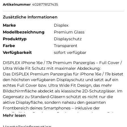
Artikelnummer
4028778127435
Zusätzliche Informationen
Marke
Displex
Modellbezeichnung
Premium Glass
Produkttyp
Displayschutz
Farbe
Transparent
Verfügbarkeit
sofort verfügbar
DISPLEX iPhone 16e / 17e Premium Panzerglas – Full Cover /
Ultra Wide Fit Schutz mit maximaler Abdeckung:
Das DISPLEX Premium Panzerglas für iPhone 16e / 17e bietet
den höchsten verfügbaren Displayschutz und setzt auf ein
echtes Full Cover bzw. Ultra Wide Fit Design, das mehr
Bildschirmfläche abdeckt als klassische 2D-Schutzgläser. Im
Gegensatz zu Standard-Gläsern schützt es nicht nur die
aktive Displayfläche, sondern nahezu den gesamten
Frontbereich deines Smartphones – inklusive der
empfindlichen Randzonen. Der integrierte schwarze Rahmen
Mehr lesen
sorgt für eine nahtlose optische Integration und greift die
originalen Displayränder deines iPhones perfekt auf.