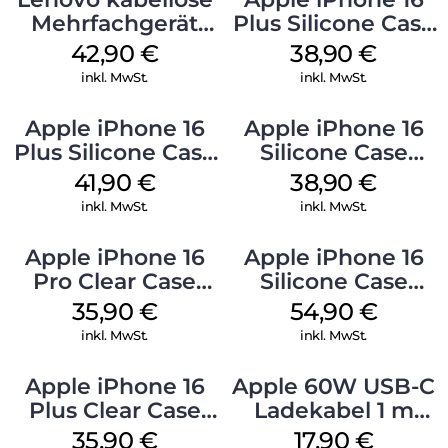
Mehrfachgerät
Plus Silicone Case
Luna Grey
MagSafe Denim
42,90
€
38,90
€
inkl. MwSt.
inkl. MwSt.
Apple iPhone 16
Apple iPhone 16
Plus Silicone Case
Silicone Case
MagSafe Stone
MagSafe
41,90
€
38,90
€
Gray
Ultramarine
inkl. MwSt.
inkl. MwSt.
Apple iPhone 16
Apple iPhone 16
Pro Clear Case
Silicone Case
MagSafe
MagSafe Lake
35,90
€
54,90
€
Transparent
Green
inkl. MwSt.
inkl. MwSt.
Apple iPhone 16
Apple 60W USB-C
Plus Clear Case
Ladekabel 1 m
MagSafe
Weiß
35,90
€
17,90
€