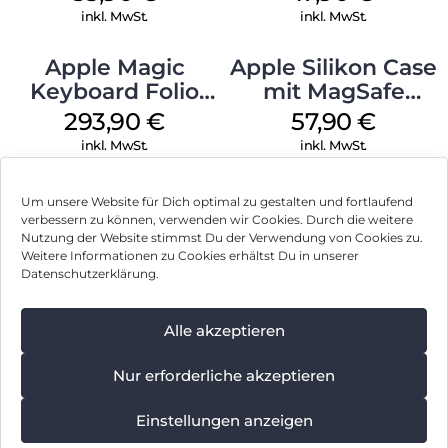
Transparent
inkl. MwSt.
inkl. MwSt.
Apple Magic
Apple Silikon Case
Keyboard Folio
mit MagSafe
iPad 10.9″ (10.Gen.)
iPhone 14 Pro
293,90
€
57,90
€
Weiß
(PRODUCT)RED
inkl. MwSt.
inkl. MwSt.
Um unsere Website für Dich optimal zu gestalten und fortlaufend
verbessern zu können, verwenden wir Cookies. Durch die weitere
Nutzung der Website stimmst Du der Verwendung von Cookies zu.
Impressum
Weitere Informationen zu Cookies erhältst Du in unserer
Datenschutzerklärung.
AGB
Datenschutz
Alle akzeptieren
Vertrag widerrufen
Nur erforderliche akzeptieren
Hinweis zur Batterieentsorgung
Einstellungen anzeigen
Newsletter