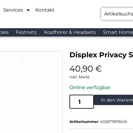
Services
Kontakt
bles
Festnetz
Kopfhörer & Headsets
Smart Hom
Displex Privacy 
40,90
€
inkl. MwSt.
Online verfügbar
In den Waren
Artikelnummer
4028778119249