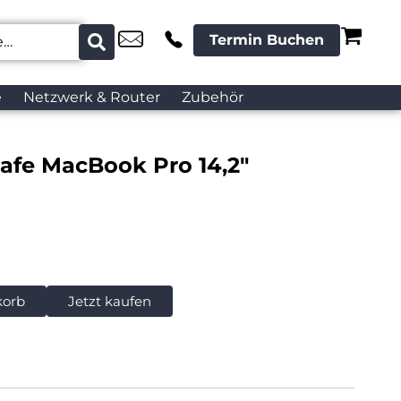
Termin Buchen
e
Netzwerk & Router
Zubehör
Safe MacBook Pro 14,2″
korb
Jetzt kaufen