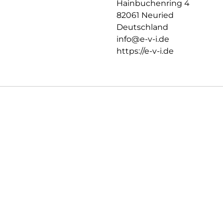
Hainbuchenring 4
und Schlafstörungen reduziert
82061 Neuried
Uneingeschränkte Berührungsem
Deutschland
keine störenden Auswirkungen 
Das Display kann ohne Einschr
info@e-v-i.de
angebracht wäre. Auch Stifte/
https://e-v-i.de
Sicherung der Kamerafunktion 
bleibt erhalten.
Inkl. praktischer Schutzhülle 
geschütztem Transport.