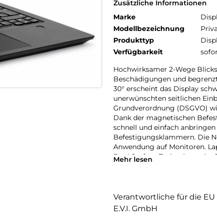
Zusätzliche Informationen
Marke
Disp
Modellbezeichnung
Priv
Produkttyp
Disp
Verfügbarkeit
sofo
Hochwirksamer 2-Wege Blicksch
Beschädigungen und begrenzt d
30° erscheint das Display schw
uner­wünschten seitlichen Einb
Grundverordnung (DSGVO) wir
Dank der magnetischen Befestig
schnell und einfach anbringe
Befestigungsklammern. Die Ne
Anwendung auf Monitoren. Lap
Dual Surface Technology: der P
Mehr lesen
Wendeseiten. Die matte Anti-R
blendfreien Einsatz (v.a. bei 
andere, glänzende Seite sorgt
Farbbrillanz, v.a. im Innenbere
Verantwortliche für die EU
Der integrierte Bluelight-Filte
E.V.I. GmbH
die Augen entlastet und die W