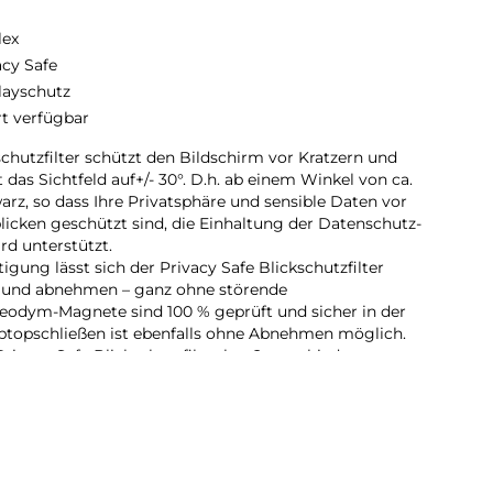
lex
acy Safe
layschutz
rt verfügbar
utzfilter schützt den Bildschirm vor Kratzern und
as Sichtfeld auf+/- 30°. D.h. ab einem Winkel von ca.
arz, so dass Ihre Privatsphäre und sensible Daten vor
licken geschützt sind, die Einhaltung der Datenschutz-
d unterstützt.
ung lässt sich der Privacy Safe Blickschutzfilter
n und abnehmen – ganz ohne störende
odym-Magnete sind 100 % geprüft und sicher in der
topschließen ist ebenfalls ohne Abnehmen möglich.
rivacy Safe Blickschutzfilter hat 2 verschiedene
eflex­überfläche ermöglicht den entspiegelten,
hellem Licht) und reduziert störende Fingerabdrücke. Die
 für klarere Sicht auf den Bildschirm und maximale
ich und bei mittleren bis dunklen Lichtverhältnissen.
r reduziert schädliches, kurzwelliges Blaulicht, so dass
ahrscheinlich­keit Blaulicht-bedingter Augenreizungen