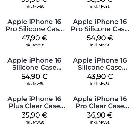
inkl. MwSt.
inkl. MwSt.
Apple iPhone 16
Apple iPhone 16
Pro Silicone Case
Pro Silicone Case
MagSafe Denim
MagSafe Black
47,90
€
54,90
€
inkl. MwSt.
inkl. MwSt.
Apple iPhone 16
Apple iPhone 16
Silicone Case
Silicone Case
MagSafe Lake
MagSafe Plum
54,90
€
43,90
€
Green
inkl. MwSt.
inkl. MwSt.
Apple iPhone 16
Apple iPhone 16
Plus Clear Case
Pro Clear Case
MagSafe
MagSafe
35,90
€
36,90
€
Transparent
Transparent
inkl. MwSt.
inkl. MwSt.