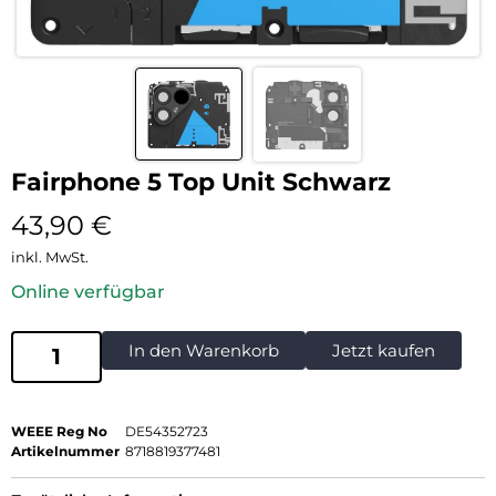
Fairphone 5 Top Unit Schwarz
43,90
€
inkl. MwSt.
Online verfügbar
In den Warenkorb
Jetzt kaufen
WEEE Reg No
DE54352723
Artikelnummer
8718819377481