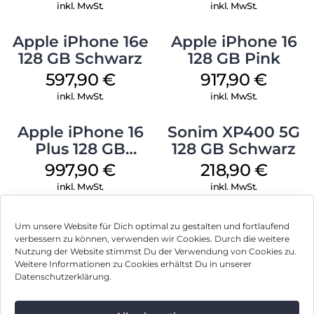
inkl. MwSt.
inkl. MwSt.
Apple iPhone 16e
Apple iPhone 16
128 GB Schwarz
128 GB Pink
597,90
€
917,90
€
inkl. MwSt.
inkl. MwSt.
Apple iPhone 16
Sonim XP400 5G
Plus 128 GB
128 GB Schwarz
Schwarz
997,90
€
218,90
€
inkl. MwSt.
inkl. MwSt.
Um unsere Website für Dich optimal zu gestalten und fortlaufend
verbessern zu können, verwenden wir Cookies. Durch die weitere
Nutzung der Website stimmst Du der Verwendung von Cookies zu.
Impressum
Weitere Informationen zu Cookies erhältst Du in unserer
Datenschutzerklärung.
AGB