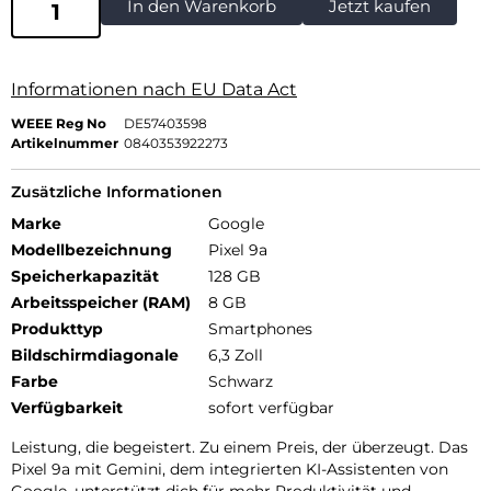
In den Warenkorb
Jetzt kaufen
Informationen nach EU Data Act
WEEE Reg No
DE57403598
Artikelnummer
0840353922273
Zusätzliche Informationen
Marke
Google
Modellbezeichnung
Pixel 9a
Speicherkapazität
128 GB
Arbeitsspeicher (RAM)
8 GB
Produkttyp
Smartphones
Bildschirmdiagonale
6,3 Zoll
Farbe
Schwarz
Verfügbarkeit
sofort verfügbar
Leistung, die begeistert. Zu einem Preis, der überzeugt. Das
Pixel 9a mit Gemini, dem integrierten KI-Assistenten von
Google, unterstützt dich für mehr Produktivität und