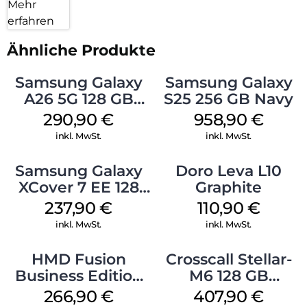
Mehr
erfahren
Ähnliche Produkte
Samsung Galaxy
Samsung Galaxy
A26 5G 128 GB
S25 256 GB Navy
White
290,90
€
958,90
€
inkl. MwSt.
inkl. MwSt.
Samsung Galaxy
Doro Leva L10
XCover 7 EE 128
Graphite
GB Black
237,90
€
110,90
€
inkl. MwSt.
inkl. MwSt.
HMD Fusion
Crosscall Stellar-
Business Edition
M6 128 GB
256 GB Grey
Schwarz
266,90
€
407,90
€