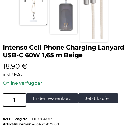
Intenso Cell Phone Charging Lanyard
USB-C 60W 1,65 m Beige
18,90
€
inkl. MwSt.
Online verfügbar
In den Warenkorb
Jetzt kaufen
WEEE Reg No
DE72047769
Artikelnummer
4034303037100