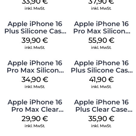
33,90
€
37,90
€
Mobile
Green
inkl. MwSt.
inkl. MwSt.
Apple iPhone 16
Apple iPhone 16
Plus Silicone Case
Pro Max Silicone
MagSafe Plum
Case MagSafe
39,90
€
55,90
€
Stone Gray
inkl. MwSt.
inkl. MwSt.
Apple iPhone 16
Apple iPhone 16
Pro Max Silicone
Plus Silicone Case
Case MagSafe
MagSafe Stone
34,90
€
41,90
€
Denim
Gray
inkl. MwSt.
inkl. MwSt.
Apple iPhone 16
Apple iPhone 16
Pro Max Clear
Plus Clear Case
Case MagSafe
MagSafe
29,90
€
35,90
€
Transparent
Transparent
inkl. MwSt.
inkl. MwSt.