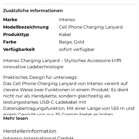
Zusätzliche Informationen
Marke
Intenso
Modellbezeichnung
Cell Phone Charging Lanyard
Produkttyp
Kabel
Farbe
Beige, Gold
Verfügbarkeit
sofort verfügbar
Intenso Charging Lanyard – Stylisches Accessoire trifft
innovative Ladetechnologie
Praktisches Design für unterwegs:
Das Cell Phone Charging Lanyard von Intenso vereint auf
clevere Weise zwei Funktionen in einem Produkt: Es dient
nicht nur als Handykette, sondern gleichzeitig als
leistungsstarkes USB-C-Ladekabel mit
Datenübertragungsfunktion. Mit einer Länge von 1,65 m und
einem Gewicht von nur 35 Gramm bietet es hohen
Mehr lesen
Tragekomfort und optimale Bewegungsfreiheit – ob beim
Stadtbummel, auf Reisen oder im Büroalltag. Dank der
Herstellerinformation
verstellbaren Länge lässt sich das Lanyard individuell
Intenso International GmbH