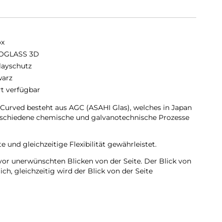
ox
OGLASS 3D
layschutz
arz
rt verfügbar
rved besteht aus AGC (ASAHI Glas), welches in Japan
erschiedene chemische und galvanotechnische Prozesse
 und gleichzeitige Flexibilität gewährleistet.
vor unerwünschten Blicken von der Seite. Der Blick von
h, gleichzeitig wird der Blick von der Seite
Kanten gewölbt und passt sich somit dem Display an,
zielt.