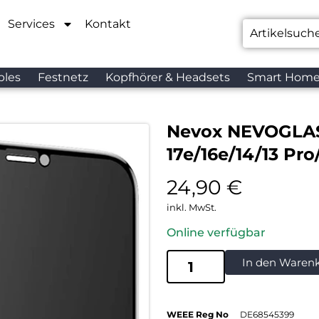
Services
Kontakt
bles
Festnetz
Kopfhörer & Headsets
Smart Hom
Nevox NEVOGLAS
17e/16e/14/13 Pr
24,90
€
inkl. MwSt.
Online verfügbar
In den Waren
WEEE Reg No
DE68545399