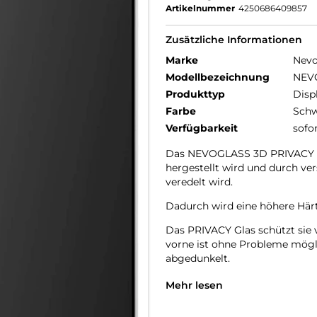
Artikelnummer
4250686409857
Zusätzliche Informationen
Marke
Nev
Modellbezeichnung
NEV
Produkttyp
Disp
Farbe
Schw
Verfügbarkeit
sofo
Das NEVOGLASS 3D PRIVACY Cu
hergestellt wird und durch v
veredelt wird.
Dadurch wird eine höhere Härte
Das PRIVACY Glas schützt sie 
vorne ist ohne Probleme möglic
abgedunkelt.
Das NEVOGLASS 3D ist an den 
Mehr lesen
wodurch eine bessere Haptik er