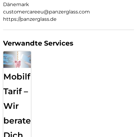
Dänemark
customercareeu@panzerglass.com
https://panzerglass.de
Verwandte Services
Mobilfunk
Tarif –
Wir
beraten
Dich