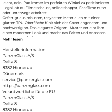
leicht, dein iPad immer im perfekten Winkel zu positionieren
– egal, ob du Filme schaust, online shoppst, FaceTime nutzt
oder unterwegs arbeitest.
Gefertigt aus robusten, recycelten Materialien mit einer
glatten TPU-Oberfläche fühlt sich das Cover angenehm und
hochwertig an. Das elegante Origami-Muster verleiht ihm
einen modernen Look und macht das Falten und Anpassen
besonders einfach.
Mehr lesen
Dein iPad ist rundum geschützt – vorne und hinten – mit
verstärkten Ecken, die den täglichen Stößen und
Herstellerinformation
Erschütterungen standhalten. Dank der integrierten
PanzerGlass A/S
Halterung für deinen Apple Pencil hast du ihn immer
Delta 8
griffbereit.
8382 Hinnerup
Bist du bereit, dein iPad auf das nächste Level zu bringen?
Die iPad Essential Hülle vereint Stil, Vielseitigkeit und Schutz
Dänemark
in einem cleveren Design – gemacht, um mit dir Schritt zu
service@panzerglas.com
halten, egal wohin dich der Tag führt.
https://panzerglass.com
Verantwortliche für die EU
PanzerGlass A/S
Delta 8
8382 Hinnerup