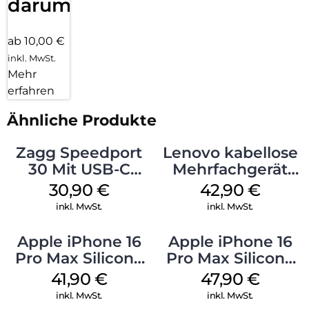
darum!
ab 10,00 €
inkl. MwSt.
Mehr
erfahren
Ähnliche Produkte
Zagg Speedport
Lenovo kabellose
30 Mit USB-C
Mehrfachgerät
Kabel Weiß
Luna Grey
30,90
€
42,90
€
inkl. MwSt.
inkl. MwSt.
Apple iPhone 16
Apple iPhone 16
Pro Max Silicone
Pro Max Silicone
Case MagSafe
Case MagSafe
41,90
€
47,90
€
Ultramarine
Black
inkl. MwSt.
inkl. MwSt.