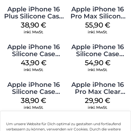
Apple iPhone 16
Apple iPhone 16
Plus Silicone Case
Pro Max Silicone
MagSafe Denim
Case MagSafe
38,90
€
55,90
€
Stone Gray
inkl. MwSt.
inkl. MwSt.
Apple iPhone 16
Apple iPhone 16
Silicone Case
Silicone Case
MagSafe Plum
MagSafe Black
43,90
€
54,90
€
inkl. MwSt.
inkl. MwSt.
Apple iPhone 16
Apple iPhone 16
Silicone Case
Pro Max Clear
MagSafe
Case MagSafe
38,90
€
29,90
€
Ultramarine
Transparent
inkl. MwSt.
inkl. MwSt.
Um unsere Website für Dich optimal zu gestalten und fortlaufend
verbessern zu können, verwenden wir Cookies. Durch die weitere