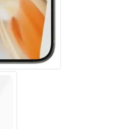
recycelbaren FSC-zertifizierte
Jeder verdient es, SAFE. zu se
Um es noch einfacher zu mache
einen QR-Code für den schnell
Und denk daran: Du musst den
nie wieder befürchten, dass de
Das wird vielleicht nicht passi
den Warenkorb geklickt zu ha
Und wenn du einen 360-Grad-S
mit einem SAFE. by PanzerGla
Keep your phone SAFE.