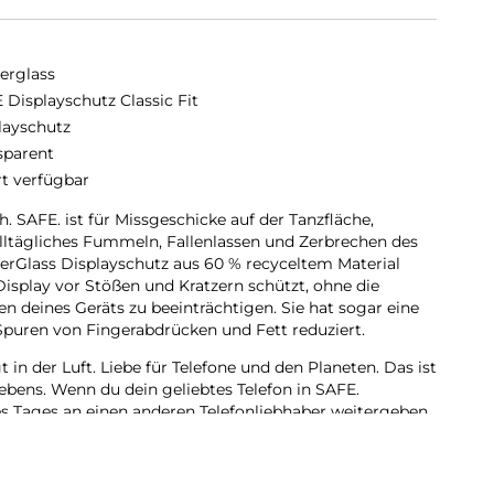
erglass
 Displayschutz Classic Fit
layschutz
sparent
rt verfügbar
ch. SAFE. ist für Missgeschicke auf der Tanzfläche,
lltägliches Fummeln, Fallenlassen und Zerbrechen des
zerGlass Displayschutz aus 60 % recyceltem Material
 Display vor Stößen und Kratzern schützt, ohne die
n deines Geräts zu beeinträchtigen. Sie hat sogar eine
Spuren von Fingerabdrücken und Fett reduziert.
t in der Luft. Liebe für Telefone und den Planeten. Das ist
lebens. Wenn du dein geliebtes Telefon in SAFE.
es Tages an einen anderen Telefonliebhaber weitergeben,
e du. Entscheide dich für SAFE. und schenke deinem
r viertes Leben! Dies ist eine Möglichkeit, auf eine
eiten! Und wie alle unsere Produkte wird sie in einer