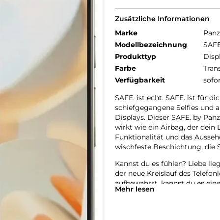
Zusätzliche Informationen
Marke
Panz
Modellbezeichnung
SAFE
Produkttyp
Disp
Farbe
Tran
Verfügbarkeit
sofo
SAFE. ist echt. SAFE. ist für di
schiefgegangene Selfies und a
Displays. Dieser SAFE. by Pan
wirkt wie ein Airbag, der dein
Funktionalität und das Aussehe
wischfeste Beschichtung, die 
Kannst du es fühlen? Liebe lieg
der neue Kreislauf des Telefon
aufbewahrst, kannst du es ein
Mehr lesen
der es genauso lieben wird wi
Telefon ein zweites, drittes ode
nachhaltigere Zukunft hinzuarb