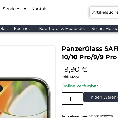
Services
Kontakt
bles
Festnetz
Kopfhörer & Headsets
Smart Hom
PanzerGlass SAFE
10/10 Pro/9/9 Pr
19,90
€
inkl. MwSt.
Online verfügbar
In den Waren
Artikelnummer
5715685029028