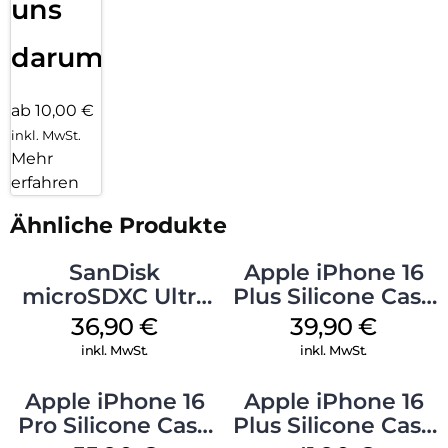
uns
darum!
ab 10,00 €
inkl. MwSt.
Mehr
erfahren
Ähnliche Produkte
SanDisk
Apple iPhone 16
microSDXC Ultra
Plus Silicone Case
128 GB + Adapter
MagSafe Plum
36,90
€
39,90
€
Mobile
inkl. MwSt.
inkl. MwSt.
Apple iPhone 16
Apple iPhone 16
Pro Silicone Case
Plus Silicone Case