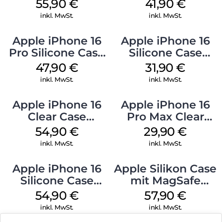
MagSafe Stone
MagSafe Stone
55,90
€
41,90
€
Gray
Gray
inkl. MwSt.
inkl. MwSt.
Apple iPhone 16
Apple iPhone 16
Pro Silicone Case
Silicone Case
MagSafe Denim
MagSafe Fuchsia
47,90
€
31,90
€
inkl. MwSt.
inkl. MwSt.
Apple iPhone 16
Apple iPhone 16
Clear Case
Pro Max Clear
MagSafe
Case MagSafe
54,90
€
29,90
€
Transparent
Transparent
inkl. MwSt.
inkl. MwSt.
Apple iPhone 16
Apple Silikon Case
Silicone Case
mit MagSafe
MagSafe Black
iPhone 14 Pro
54,90
€
57,90
€
(PRODUCT)RED
inkl. MwSt.
inkl. MwSt.