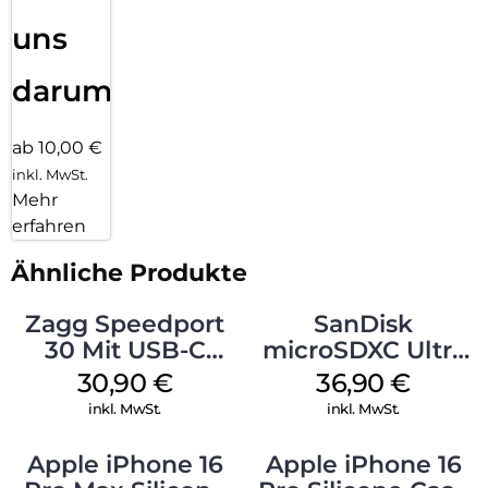
uns
darum!
ab 10,00 €
inkl. MwSt.
Mehr
erfahren
Ähnliche Produkte
Zagg Speedport
SanDisk
30 Mit USB-C
microSDXC Ultra
Kabel Weiß
128 GB + Adapter
30,90
€
36,90
€
Mobile
inkl. MwSt.
inkl. MwSt.
Apple iPhone 16
Apple iPhone 16