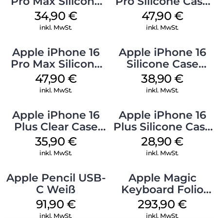
Pro Max Silicone
Pro Silicone Case
Case MagSafe
MagSafe Denim
34,90
€
47,90
€
Denim
inkl. MwSt.
inkl. MwSt.
Apple iPhone 16
Apple iPhone 16
Pro Max Silicone
Silicone Case
Case MagSafe
MagSafe
47,90
€
38,90
€
Black
Ultramarine
inkl. MwSt.
inkl. MwSt.
Apple iPhone 16
Apple iPhone 16
Plus Clear Case
Plus Silicone Case
MagSafe
MagSafe Black
35,90
€
28,90
€
Transparent
inkl. MwSt.
inkl. MwSt.
Apple Pencil USB-
Apple Magic
C Weiß
Keyboard Folio
iPad 10.9″ (10.Gen.)
91,90
€
293,90
€
Weiß
inkl. MwSt.
inkl. MwSt.