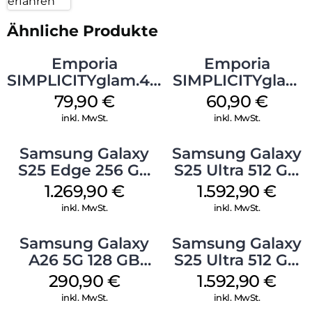
erfahren
Ähnliche Produkte
Emporia
Emporia
SIMPLICITYglam.4G
SIMPLICITYglam
Schwarz
Weiss
79,90
€
60,90
€
inkl. MwSt.
inkl. MwSt.
Samsung Galaxy
Samsung Galaxy
S25 Edge 256 GB
S25 Ultra 512 GB
Titanium Silver
Titanium
1.269,90
€
1.592,90
€
Whitesilver
inkl. MwSt.
inkl. MwSt.
Samsung Galaxy
Samsung Galaxy
A26 5G 128 GB
S25 Ultra 512 GB
White
Titanium
290,90
€
1.592,90
€
Silverblue
inkl. MwSt.
inkl. MwSt.