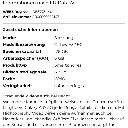
Informationen nach EU Data Act
WEEE Reg No
DE57734404
Artikelnummer
8806099035167
Zusätzliche Informationen
Marke
Samsung
Modellbezeichnung
Galaxy A37 5G
Speicherkapazität
128 GB
Arbeitsspeicher (RAM)
6 GB
Produkttyp
Smartphones
Bildschirmdiagonale
6,7 Zoll
Farbe
Weiß
Verfügbarkeit
sofort verfügbar
Strahlende Videos auch bei Nacht
Wo andere Kameras möglicherweise an ihre Grenzen stoßen,
fängt dein Galaxy A37 5G jede Menge Details für dich ein. Mit
Nightography Video wirken deine Aufnahmen auch bei
Nacht klar und lebendig. Größere Pixel lassen mehr Licht auf
den Sensor und ein verbesserter Bildprozessor sorgt für