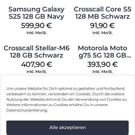
Samsung Galaxy
Crosscall Core S5
S25 128 GB Navy
128 MB Schwarz
599,90
€
91,90
€
inkl. MwSt.
inkl. MwSt.
Crosscall Stellar-M6
Motorola Moto
128 GB Schwarz
g75 5G 128 GB
Charcoal Gray
407,90
€
393,90
€
inkl. MwSt.
inkl. MwSt.
Um unsere Website für Dich optimal zu gestalten und fortlaufend
verbessern zu können, verwenden wir Cookies. Durch die weitere
Nutzung der Website stimmst Du der Verwendung von Cookies zu.
Impressum
Weitere Informationen zu Cookies erhältst Du in unserer
Datenschutzerklärung.
AGB
Datenschutz
Alle akzeptieren
Können wir Dir behilflich sein?