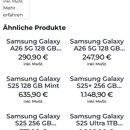
inkl. MwSt.
Mehr
erfahren
Ähnliche Produkte
Samsung Galaxy
Samsung Galaxy
A26 5G 128 GB
A26 5G 128 GB
White
Black
290,90
€
247,90
€
inkl. MwSt.
inkl. MwSt.
Samsung Galaxy
Samsung Galaxy
S25 128 GB Mint
S25+ 256 GB
Icyblue
635,90
€
1.148,90
€
inkl. MwSt.
inkl. MwSt.
Samsung Galaxy
Samsung Galaxy
S25 256 GB
S25 Ultra 1TB