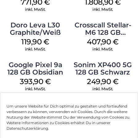
Icyblue
Titanium Black
771,90
€
1.808,90
€
inkl. MwSt.
inkl. MwSt.
Doro Leva L30
Crosscall Stellar-
Graphite/Weiß
M6 128 GB
Schwarz
119,90
€
407,90
€
inkl. MwSt.
inkl. MwSt.
Google Pixel 9a
Sonim XP400 5G
128 GB Obsidian
128 GB Schwarz
393,90
€
249,90
€
inkl. MwSt.
inkl. MwSt.
Um unsere Website für Dich optimal zu gestalten und fortlaufend
verbessern zu können, verwenden wir Cookies. Durch die weitere
Nutzung der Website stimmst Du der Verwendung von Cookies zu.
Impressum
Weitere Informationen zu Cookies erhältst Du in unserer
Datenschutzerklärung.
AGB