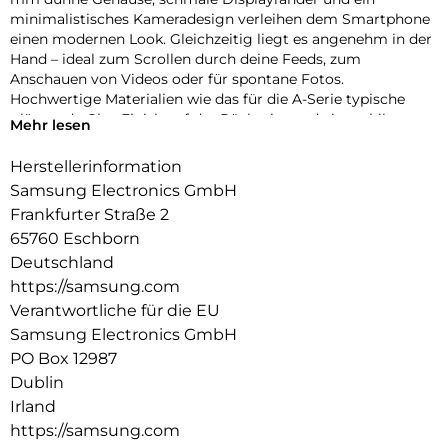
minimalistisches Kameradesign verleihen dem Smartphone
einen modernen Look. Gleichzeitig liegt es angenehm in der
Hand – ideal zum Scrollen durch deine Feeds, zum
Anschauen von Videos oder für spontane Fotos.
Hochwertige Materialien wie das für die A-Serie typische
glänzende Glas-Finish auf der Rückseite und ein stabiler
Mehr lesen
Aluminiumrahmen runden den stylischen Auftritt ab und
sorgen für die nötige Robustheit im Alltag.
Herstellerinformation
Samsung Electronics GmbH
Fließend zoomen
Ruckelfreies Zoomen funktioniert jetzt auch mit der Galaxy
Frankfurter Straße 2
A-Serie: Dank der intuitiven Zoomsteuerung des Galaxy A57
65760 Eschborn
5G kannst du fließend in deine Szenen hineinzoomen. Die
Deutschland
Kamera ermöglicht sanfte Übergänge zwischen den
https://samsung.com
Zoomstufen, sodass deine Videos stabil und natürlich wirken.
Verantwortliche für die EU
So findest du schnell den passenden Bildausschnitt – von
dynamischer Action hin zu detailreichen Close-ups.
Samsung Electronics GmbH
PO Box 12987
Auf der Überholspur
Dublin
Mit Wi-Fi 6E verlässt dein Galaxy A57 5G überfüllte
Irland
Datenautobahnen und nutzt das moderne 6-GHz-Band, das
weniger ausgelastet ist als andere Frequenzen. Dadurch
https://samsung.com
kannst du von stabilen Verbindungen ohne Störungen und