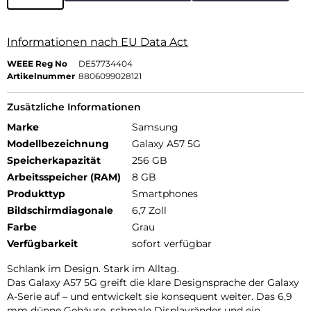
Informationen nach EU Data Act
WEEE Reg No
DE57734404
Artikelnummer
8806099028121
Zusätzliche Informationen
Marke
Samsung
Modellbezeichnung
Galaxy A57 5G
Speicherkapazität
256 GB
Arbeitsspeicher (RAM)
8 GB
Produkttyp
Smartphones
Bildschirmdiagonale
6,7 Zoll
Farbe
Grau
Verfügbarkeit
sofort verfügbar
Schlank im Design. Stark im Alltag.
Das Galaxy A57 5G greift die klare Designsprache der Galaxy
A-Serie auf – und entwickelt sie konsequent weiter. Das 6,9
mm dünne Gehäuse, schmale Displayränder und ein