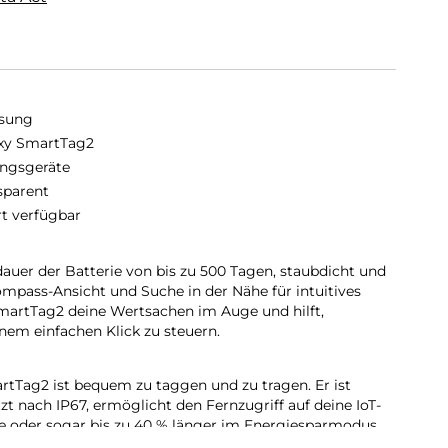
sung
xy SmartTag2
ngsgeräte
sparent
rt verfügbar
auer der Batterie von bis zu 500 Tagen, staubdicht und
mpass-Ansicht und Suche in der Nähe für intuitives
SmartTag2 deine Wertsachen im Auge und hilft,
nem einfachen Klick zu steuern.
rtTag2 ist bequem zu taggen und zu tragen. Er ist
t nach IP67, ermöglicht den Fernzugriff auf deine IoT-
ge oder sogar bis zu 40 % länger im Energiesparmodus.