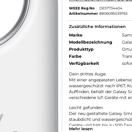
WEEE Reg No
DE57734404
Artikelnummer
8806095039763
Zusätzliche Informationen
Marke
Sam
Modellbezeichnung
Gala
Produkttyp
Ortu
Farbe
Tran
Verfügbarkeit
sofo
Dein drittes Auge:
Mit einer angepassten Lebensd
wassergeschützt nach IP67, Ko
Auffinden, behält der Galaxy 
verschiedene IoT-Geräte mit ei
Leicht gefunden:
Der neu gestaltete Galaxy Sma
staubdicht und wassergeschütz
Geräte und hält bis zu 500 Ta
Mehr lesen