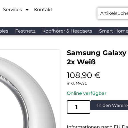
Services
Kontakt
bles
Festnetz
Kopfhörer & Headsets
Smart Hom
Samsung Galaxy 
2x Weiß
108,90
€
inkl. MwSt.
Online verfügbar
In den Waren
Informationen nach EU Da