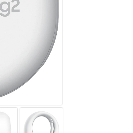
Auf Nummer sicher:
Du brauchst nicht zurückzuverf
neuen Galaxy SmartTag2 und st
Benutzeroberfläche hast du je
du liebst, schnell und zuverläss
Ganz in deiner Nähe:
Wenn deine Sachen mal wiede
nicht finden kannst, dann schal
Anweisungen über die Kompass
SmartTag2 dich per ‘Rufe deine
Im Lost Mode ist noch nichts v
Wenn der Verloren-Modus aktivi
Kontaktinformationen oder N
Betriebssystem.