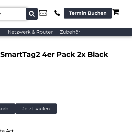
Termin Buchen
e
Netzwerk & Router
Zubehör
SmartTag2 4er Pack 2x Black
korb
Jetzt kaufen
ta Act