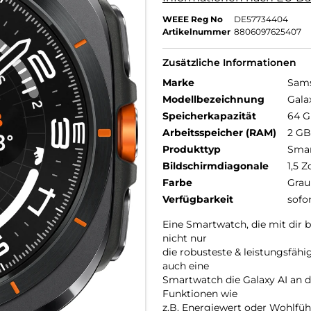
WEEE Reg No
DE57734404
Artikelnummer
8806097625407
Zusätzliche Informationen
Marke
Sam
Modellbezeichnung
Gala
Speicherkapazität
64 
Arbeitsspeicher (RAM)
2 GB
Produkttyp
Smar
Bildschirmdiagonale
1,5 Z
Farbe
Grau
Verfügbarkeit
sofo
Eine Smartwatch, die mit dir b
nicht nur
die robusteste & leistungsfäh
auch eine
Smartwatch die Galaxy AI an d
Funktionen wie
z.B. Energiewert oder Wohlfüh