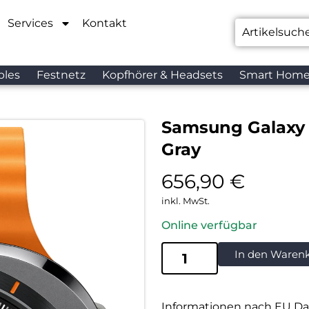
Services
Kontakt
bles
Festnetz
Kopfhörer & Headsets
Smart Hom
Samsung Galaxy 
Gray
656,90
€
inkl. MwSt.
Online verfügbar
In den Waren
Informationen nach EU Da