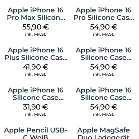
Apple iPhone 16
Apple iPhone 16
Pro Max Silicone
Pro Silicone Case
Case MagSafe
MagSafe Black
55,90
€
54,90
€
Stone Gray
inkl. MwSt.
inkl. MwSt.
Apple iPhone 16
Apple iPhone 16
Plus Silicone Case
Silicone Case
MagSafe Stone
MagSafe Black
41,90
€
54,90
€
Gray
inkl. MwSt.
inkl. MwSt.
Apple iPhone 16
Apple iPhone 16
Silicone Case
Silicone Case
MagSafe Fuchsia
MagSafe Lake
31,90
€
54,90
€
Green
inkl. MwSt.
inkl. MwSt.
Apple Pencil USB-
Apple MagSafe
C Weiß
Duo Ladegerät