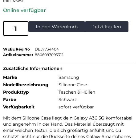
inkl. MwSt.
Online verfügbar
In den Warenkorb
Jetzt kaufen
WEEE Reg No
DE57734404
Artikelnummer
8806097093312
Zusätzliche Informationen
Marke
Samsung
Modellbezeichnung
Silicone Case
Produkttyp
Taschen & Hüllen
Farbe
Schwarz
Verfügbarkeit
sofort verfügbar
Mit dem Silicone Case liegt dein Galaxy A36 5G komfortabel
und angenehm in der Hand. Das Material überzeugt mit
einer weichen Textur, die sich großartig anfühlt und du
schützt nicht nur die Rückseite deines Galaxy Smartphones