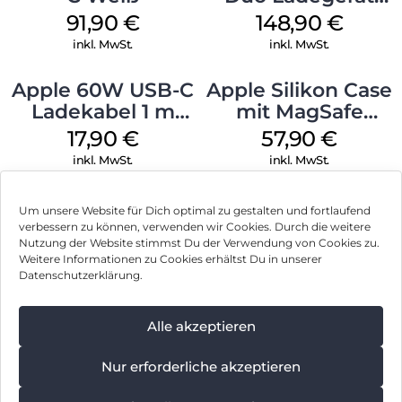
Weiß
91,90
€
148,90
€
inkl. MwSt.
inkl. MwSt.
Apple 60W USB-C
Apple Silikon Case
Ladekabel 1 m
mit MagSafe
Weiß
iPhone 14 Pro
17,90
€
57,90
€
(PRODUCT)RED
inkl. MwSt.
inkl. MwSt.
Um unsere Website für Dich optimal zu gestalten und fortlaufend
verbessern zu können, verwenden wir Cookies. Durch die weitere
Nutzung der Website stimmst Du der Verwendung von Cookies zu.
Impressum
Weitere Informationen zu Cookies erhältst Du in unserer
Datenschutzerklärung.
AGB
Datenschutz
Alle akzeptieren
Vertrag widerrufen
Nur erforderliche akzeptieren
Hinweis zur Batterieentsorgung