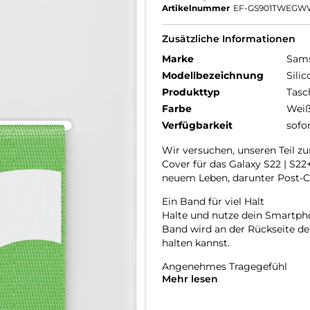
Artikelnummer
EF-GS901TWEGW
Zusätzliche Informationen
Marke
Sam
Modellbezeichnung
Sili
Produkttyp
Tasc
Farbe
Wei
Verfügbarkeit
sofo
Wir versuchen, unseren Teil zu
Cover für das Galaxy S22 | S22+
neuem Leben, darunter Post-C
Ein Band für viel Halt
Halte und nutze dein Smartpho
Band wird an der Rückseite de
halten kannst.
Angenehmes Tragegefühl
Mehr lesen
Das Cover passt sich an die s
in der Hand. Und neben dem sti