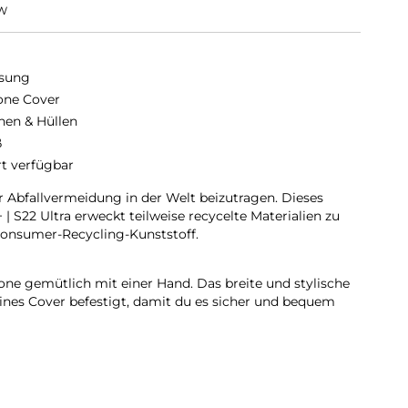
W
sung
cone Cover
hen & Hüllen
ß
rt verfügbar
r Abfallvermeidung in der Welt beizutragen. Dieses
 | S22 Ultra erweckt teilweise recycelte Materialien zu
onsumer-Recycling-Kunststoff.
ne gemütlich mit einer Hand. Das breite und stylische
ines Cover befestigt, damit du es sicher und bequem
chlanke Form deines Galaxy an und liegt dabei angenehm
lvollen matten Finish fühlt es sich einfach gut an.