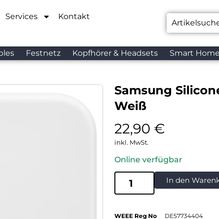
Services
Kontakt
bles
Festnetz
Kopfhörer & Headsets
Smart Hom
Samsung Silicone
Weiß
22,90
€
inkl. MwSt.
Online verfügbar
In den Waren
WEEE Reg No
DE57734404