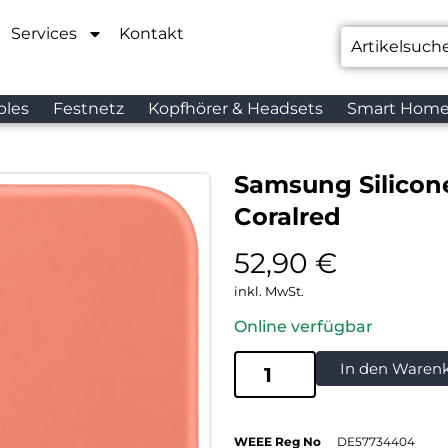
Services
Kontakt
bles
Festnetz
Kopfhörer & Headsets
Smart Hom
Samsung Silicon
Coralred
52,90
€
inkl. MwSt.
Online verfügbar
In den Waren
WEEE Reg No
DE57734404