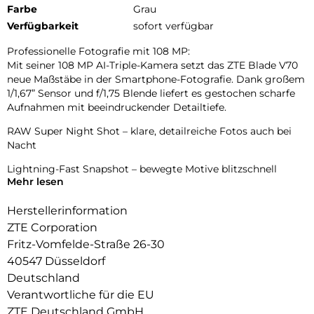
Farbe
Grau
Verfügbarkeit
sofort verfügbar
Professionelle Fotografie mit 108 MP:
Mit seiner 108 MP AI-Triple-Kamera setzt das ZTE Blade V70
neue Maßstäbe in der Smartphone-Fotografie. Dank großem
1/1,67” Sensor und f/1,75 Blende liefert es gestochen scharfe
Aufnahmen mit beeindruckender Detailtiefe.
RAW Super Night Shot – klare, detailreiche Fotos auch bei
Nacht
Lightning-Fast Snapshot – bewegte Motive blitzschnell
Mehr lesen
einfangen
AI Magic Photos – smarte Funktionen wie Magic Editor,
Herstellerinformation
Magic Eraser, Portrait Light oder Magic Lens (OCR) bringen
ZTE Corporation
Kreativität und Ordnung in deine Fotogalerie
Fritz-Vomfelde-Straße 26-30
16 MP Frontkamera – für natürliche, ausdrucksstarke Selfies
40547 Düsseldorf
Deutschland
Großes, helles Display:
Verantwortliche für die EU
Das 6,7 Zoll HD+ Display mit 91 % Screen-to-Body Ratio
sorgt für ein fast randloses, immersives Erlebnis.
ZTE Deutschland GmbH