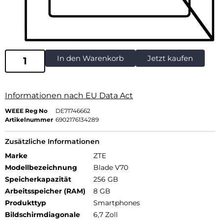
In den Warenkorb
Jetzt kaufen
Informationen nach EU Data Act
WEEE Reg No
DE71746662
Artikelnummer
6902176134289
Zusätzliche Informationen
Marke
ZTE
Modellbezeichnung
Blade V70
Speicherkapazität
256 GB
Arbeitsspeicher (RAM)
8 GB
Produkttyp
Smartphones
Bildschirmdiagonale
6,7 Zoll