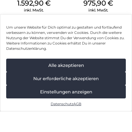
Titanium
Icyblue
1.592,90
€
975,90
€
Silverblue
inkl. MwSt.
inkl. MwSt.
Nothing Phone
HMD Fusion
Um unsere Website für Dich optimal zu gestalten und fortlaufend
(3a) 256 GB Black
Business Edition
verbessern zu können, verwenden wir Cookies. Durch die weitere
256 GB Grey
Nutzung der Website stimmst Du der Verwendung von Cookies zu.
378,90
€
266,90
€
Weitere Informationen zu Cookies erhältst Du in unserer
inkl. MwSt.
inkl. MwSt.
Datenschutzerklärung.
Google Pixel 9 Pro
Motorola Moto
Alle akzeptieren
XL 128 GB
g75 5G 128 GB
Obsidian
Charcoal Gray
779,90
€
393,90
€
Nur erforderliche akzeptieren
inkl. MwSt.
inkl. MwSt.
Einstellungen anzeigen
Apple iPhone 16
Sonim XP400 5G
Datenschutz
AGB
128 GB Schwarz
128 GB Schwarz
829,90
€
218,90
€
inkl. MwSt.
inkl. MwSt.